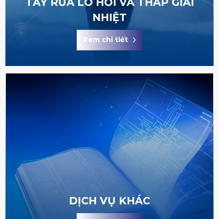
TẨY RỬA LÒ HƠI VÀ THÁP GIẢI
NHIỆT
Xem chi tiết
DỊCH VỤ KHÁC