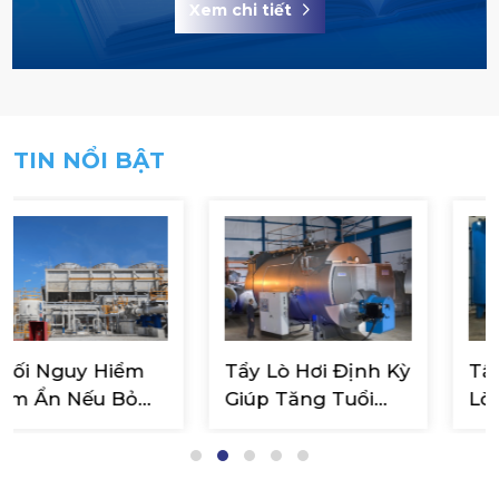
Xem chi tiết
TIN NỔI BẬT
Tẩy Lò Hơi Định Kỳ
Tẩy Rửa Cáu Cặn
Giúp Tăng Tuổi
Lò Hơi: Hướng Dẫ
Xử
Thọ Thiết Bị – Bí
Chọn Đúng Hóa
t
Quyết Từ Chuyên
Chất Và Thời Điể
Gia