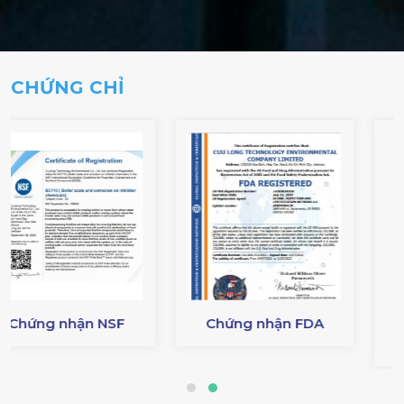
CHỨNG CHỈ
F
Chứng nhận FDA
GIẤY PHÉP BẢO V
MÔI TRƯỜNG