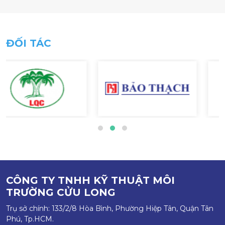
ĐỐI TÁC
CÔNG TY TNHH KỸ THUẬT MÔI
TRƯỜNG CỬU LONG
Trụ sở chính: 133/2/8 Hòa Bình, Phường Hiệp Tân, Quận Tân
Phú, Tp.HCM.