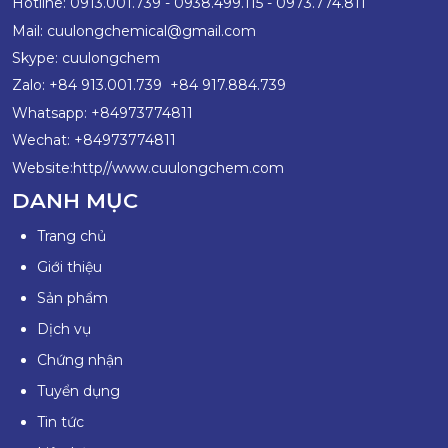
Hotline: 0913.001.739 - 0938.499.115 - 0973.774.811
Mail:
c
uulongchemical@gmail.com
Skype: cuulongchem
Zalo: +84 913.001.739 +84 917.884.739
Whatsapp: +84973774811
Wechat: +84973774811
Website:http//www.cuulongchem.com
DANH MỤC
Trang chủ
Giới thiệu
Sản phẩm
Dịch vụ
Chứng nhận
Tuyển dụng
Tin tức