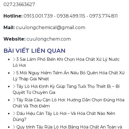
027.23663627
Hotline:
0913.001.739 - 0938.499.115 - 0973.774.811
Mail:
cuulongchemical@gmail.com
Website:
cuulongchem.com
BÀI VIẾT LIÊN QUAN
3 Sai Lầm Phổ Biến Khi Chọn Hóa Chất Xử Lý Nước
Lò Hơi
5 Mối Nguy Hiểm Tiềm Ẩn Nếu Bỏ Quên Hóa Chất Xử
Lý Tháp Giải Nhiệt
Tẩy Lò Hơi Định Kỳ Giúp Tăng Tuổi Thọ Thiết Bị – Bí
Quyết Từ Chuyên Gia
Tẩy Rửa Cáu Cặn Lò Hơi: Hướng Dẫn Chọn Đúng Hóa
Chất Và Thời Điểm
Dấu Hiệu Cần Tẩy Lò Hơi – Và Hóa Chất Nào Nên
Dùng?
Quy trình Tẩy Rửa Lò Hơi Bằng Hóa Chất An Toàn và