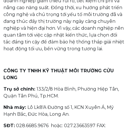
doanh nghiệp giảm thiểu rủi ro, tiết kiệm chi phí và
nâng cao năng suất. Đồng thời, xu hướng phát triển
công nghệ và chú trọng tới yếu tố môi trường đã và
đang thúc đẩy thị trường này ngày càng chuyên
nghiệp và hiện đại hơn. Vì vậy, các doanh nghiệp nên
quan tâm tới việc cập nhật kiến thức, lựa chọn đối
tác đáng tin cậy để đảm bảo hệ thống tháp giải nhiệt
hoạt động tối ưu, bền vững trong tương lai.
CÔNG TY TNHH KỸ THUẬT MÔI TRƯỜNG CỬU
LONG
Trụ sở chính:
133/2/8 Hòa Bình, Phường Hiệp Tân,
Quận Tân Phú, Tp.HCM.
Nhà máy:
Lô Lk8'A Đường số 1, KCN Xuyên Á, Mỹ
Hạnh Bắc, Đức Hòa, Long An.
SĐT:
028.6685.9676 hoặc: 027.23663597 FAX: