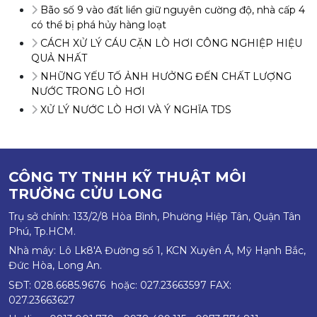
Bão số 9 vào đất liền giữ nguyên cường độ, nhà cấp 4
có thể bị phá hủy hàng loạt
CÁCH XỬ LÝ CÁU CẶN LÒ HƠI CÔNG NGHIỆP HIỆU
QUẢ NHẤT
NHỮNG YẾU TỐ ẢNH HƯỞNG ĐẾN CHẤT LƯỢNG
NƯỚC TRONG LÒ HƠI
XỬ LÝ NƯỚC LÒ HƠI VÀ Ý NGHĨA TDS
CÔNG TY TNHH KỸ THUẬT MÔI
TRƯỜNG CỬU LONG
Trụ sở chính: 133/2/8 Hòa Bình, Phường Hiệp Tân, Quận Tân
Phú, Tp.HCM.
Nhà máy: Lô Lk8'A Đường số 1, KCN Xuyên Á, Mỹ Hạnh Bắc,
Đức Hòa, Long An.
SĐT: 028.6685.9676 hoặc: 027.23663597 FAX:
027.23663627