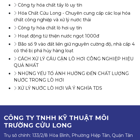
Công ty hóa chất tẩy lò uy tín
Hóa Chất Cửu Long - Chuyên cung cấp các loại hóa
chất công nghiệp và xử lý nước thải
Công ty hóa chất lò hơi uy tín
Hoạt động từ thiện nước ngọt 1000đ
Bão số 9 vào đất liền giữ nguyên cường độ, nhà cấp 4
có thể bị phá hủy hàng loạt
CÁCH XỬ LÝ CÁU CẶN LÒ HƠI CÔNG NGHIỆP HIỆU
QUẢ NHẤT
NHỮNG YẾU TỐ ẢNH HƯỞNG ĐẾN CHẤT LƯỢNG
NƯỚC TRONG LÒ HƠI
XỬ LÝ NƯỚC LÒ HƠI VÀ Ý NGHĨA TDS
CÔNG TY TNHH KỸ THUẬT MÔI
TRƯỜNG CỬU LONG
Trụ sở chính: 133/2/8 Hòa Bình, Phường Hiệp Tân, Quận Tân