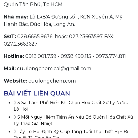
Quận Tân Phú, Tp.HCM.
Nhà máy:
Lô Lk8'A Đường số 1, KCN Xuyên Á, Mỹ
Hạnh Bắc, Đức Hòa, Long An.
SĐT:
028.6685.9676 hoặc: 027.23663597 FAX:
027.23663627
Hotline:
0913.001.739 - 0938.499.115 - 0973.774.811
Mail:
cuulongchemical@gmail.com
Website:
cuulongchem.com
BÀI VIẾT LIÊN QUAN
3 Sai Lầm Phổ Biến Khi Chọn Hóa Chất Xử Lý Nước
Lò Hơi
5 Mối Nguy Hiểm Tiềm Ẩn Nếu Bỏ Quên Hóa Chất Xử
Lý Tháp Giải Nhiệt
Tẩy Lò Hơi Định Kỳ Giúp Tăng Tuổi Thọ Thiết Bị – Bí